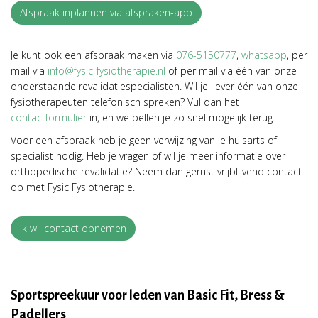
Afspraak inplannen via afspraken-app
Je kunt ook een afspraak maken via
076-5150777
,
whatsapp
,
per
mail via
info@fysic-fysiotherapie.nl
of per mail via één van onze
onderstaande revalidatiespecialisten.
Wil je liever één van onze
fysiotherapeuten telefonisch spreken? Vul dan
het
contactformulier
in, en we bellen je zo snel mogelijk terug.
Voor een afspraak heb je geen verwijzing van je huisarts of
specialist nodig. Heb je vragen of wil je meer informatie over
orthopedische revalidatie? Neem dan gerust vrijblijvend contact
op met Fysic Fysiotherapie.
Ik wil contact opnemen
Sportspreekuur voor leden van Basic Fit, Bress &
Padellers