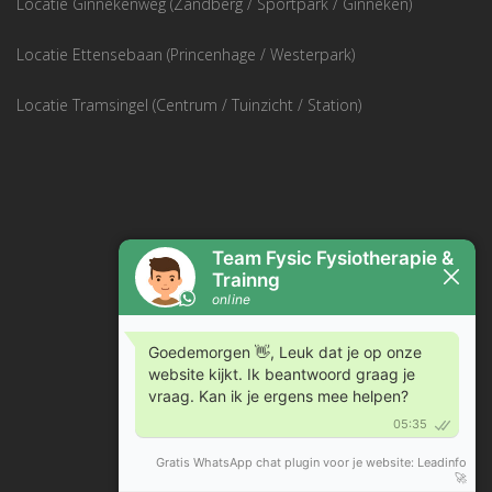
Locatie Ginnekenweg (Zandberg / Sportpark / Ginneken)
Locatie Ettensebaan (Princenhage / Westerpark)
Locatie Tramsingel (Centrum / Tuinzicht / Station)