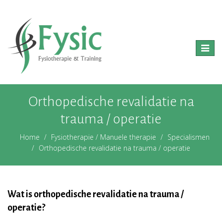
Toggle
naviga
Orthopedische revalidatie na
trauma / operatie
Home
Fysiotherapie / Manuele therapie
Specialismen
Orthopedische revalidatie na trauma / operatie
Wat is orthopedische revalidatie na trauma /
operatie?