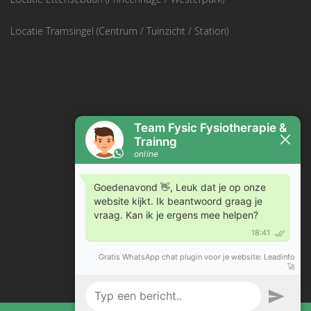
Locatie Tramsingel (Centrum / Tuinzicht / Station)