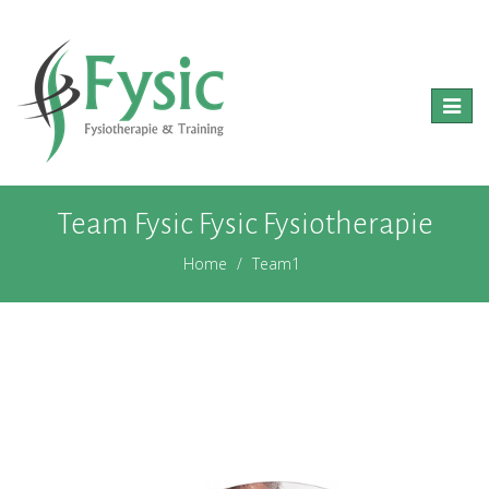
Toggle
naviga
Team Fysic Fysic Fysiotherapie
Home
Team1