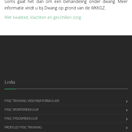
Soms gaat het dan om een behandeling onder dwang. Meer
informatie vindt u bij Dwang op grond van de WKKGZ.
Wet kwaliteit, klachten en geschillen zorg
Links
FYSIC TRAINING INSCHRIJFFORMULIER
FYSIC SPORTSPREEKUUR
FYSIC FYSIOSPREEKUUR
PROEFLES FYSIC TRAINING