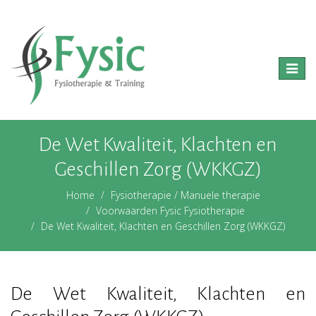
Toggle
naviga
De Wet Kwaliteit, Klachten en
Geschillen Zorg (WKKGZ)
Home
Fysiotherapie / Manuele therapie
Voorwaarden Fysic Fysiotherapie
De Wet Kwaliteit, Klachten en Geschillen Zorg (WKKGZ)
De Wet Kwaliteit, Klachten en