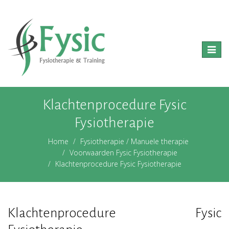
Toggle
naviga
Klachtenprocedure Fysic
Fysiotherapie
Home
Fysiotherapie / Manuele therapie
Voorwaarden Fysic Fysiotherapie
Klachtenprocedure Fysic Fysiotherapie
Klachtenprocedure Fysic