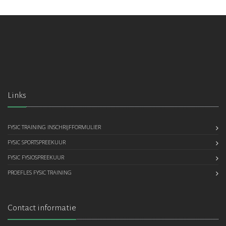
Links
FYSIC TRAINING INSCHRIJFFORMULIER
FYSIC SPORTSPREEKUUR
FYSIC FYSIOSPREEKUUR
PROEFLES FYSIC TRAINING
Contact informatie